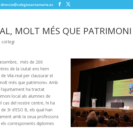
direccio@colegiosantamaria.es
EAL, MOLT MÉS QUE PATRIMONI
l col·legi
desembre, més de 200
tres de la ciutat ens hem
i de Vila-real per clausurar el
l, molt més que patrimoni». Amb
 l’ajuntament ha tractat
rimoni local als alumnes de
l cas del nostre centre, hi ha
t de 3r d’ESO B, els qual han
tament amb la seua professora
 els corresponents diplomes