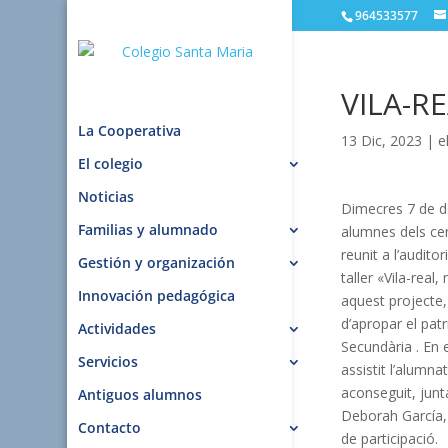
964533577
VILA-R
La Cooperativa
13 Dic, 2023
|
e
El colegio
Noticias
Dimecres 7 de 
Familias y alumnado
alumnes dels cen
reunit a l’auditor
Gestión y organización
taller «Vila-rea
Innovación pedagógica
aquest projecte,
d’apropar el pat
Actividades
Secundària . En e
Servicios
assistit l’alumna
aconseguit, jun
Antiguos alumnos
Deborah García,
Contacto
de participació.