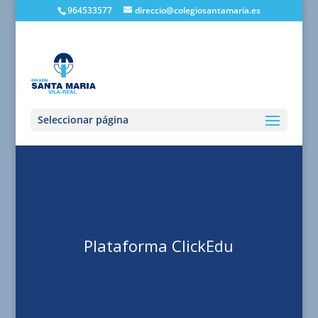
964533577
direccio@colegiosantamaria.es
Seleccionar página
Plataforma ClickEdu