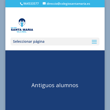
964533577
direccio@colegiosantamaria.es
Seleccionar página
Antiguos alumnos