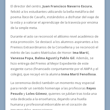
El director del centro,
Juan Francisco Navarro Escura
,
felicitó a los estudiantes utilizando la bella metáfora del
poema
Ítaca
de Cavafis, instándolos a disfrutar del viaje de
la vida y a valorar el aprendizaje de la travesía por encima
de la simple meta.
Durante el acto se reconoció el altísimo nivel académico de
esta promoción. Se destacó a los alumnos aspirantes a los
Premios Extraordinarios de la Conselleria y se reconoció el
mérito de las cuatro Matrículas de Honor:
Ima Martí,
Vanessa Popa, Balma Agustí y Pablo Gil.
Además, se
hizo entrega del Premio al Mejor Expediente de este
exigente curso (financiado conjuntamente por el AMPA y el
colegio), que recayó en la alumna
Inma Martí Fenollosa
.
La ceremonia dedicó también un momento muy especial
para rendir un sentido homenaje a las profesoras
Reyes
Pesudo
y
Loles Gómez
, quienes se jubilan tras toda una
vida dedicada a la enseñanza, dejando una huella
humana y profesional imborrable en el corazón de
innumerables generaciones.