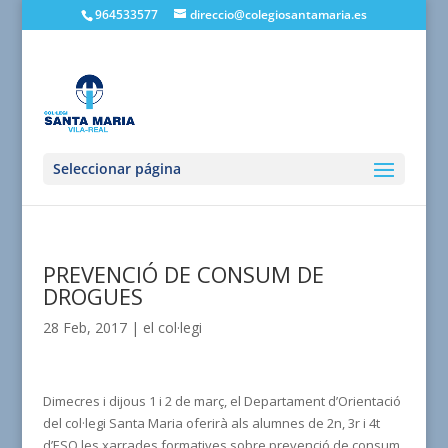
964533577
direccio@colegiosantamaria.es
Seleccionar página
PREVENCIÓ DE CONSUM DE
DROGUES
28 Feb, 2017
|
el col·legi
Dimecres i dijous 1 i 2 de març, el Departament d’Orientació
del col·legi Santa Maria oferirà als alumnes de 2n, 3r i 4t
d’ESO les xarrades formatives sobre prevenció de consum