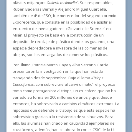
plàstics mitjançant
Galleria mellonella”.
Sus responsables,
Rubén Badenas Bernal y Alejandro Miguel Cuartiella,
también de 4º de ESO, fue merecedor del segundo premio
Exporecerca, que consiste en la posibilidad de asistir al
encuentro de investigadores «Giovani e le Scienze” en
Milán. El proyecto se basa en la construcción de un
depósito de reciclaje de plástico donde los gusanos, una
especie depredadora e invasora de las colmenas de
abejas, son los encargados de comerse los plásticos.
Por último, Patricia Marco Gaya y Alba Serrano García
presentaron la investigación en la que han estado
trabajando desde septiembre. Bajo el lema «
Triops
Cancriformis
: com sobreviure al canvi climàtic”, el proyecto
toma como protagonista al triops, un crustáceo que no ha
variado su forma en 200 millones de años y que, desde
entonces, ha sobrevivido a cambios climáticos extremos. La
hipótesis que defiende el trabajo es que esta especie ha
sobrevivido gracias a la resistencia de sus huevos. Para
ello, las alumnas han criado en cautividad ejemplares del
crustáceo y, además, han colaborado con el CSIC de la UJI