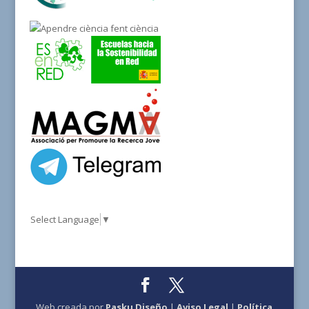
Select Language
▼
Web creada por
Pasku Diseño
|
Aviso Legal
|
Política