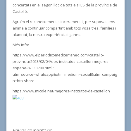
concertat i en el segon lloc de tots els IES de la província de
Castelló.
Agraïm el reconeixement, sincerament. I, per suposat, ens
anima a continuar compartint amb tots vosaltres, famílies i
alumnat, la nostra experiència i ganes.
Més info:
https://www.elperiodicomediterraneo.com/castello-
provincia/2023/02/04/dos-institutos-castellon-mejores-
espana-82313700.html?
utm_source=whatsapp&utm_medium=social&utm_campaig
n=btn-share
https://www.micole.net/mejores-institutos-de-castellon
Enviar comentario