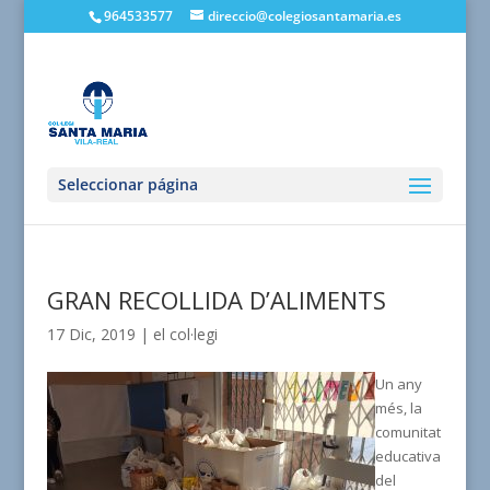
964533577
direccio@colegiosantamaria.es
Seleccionar página
GRAN RECOLLIDA D’ALIMENTS
17 Dic, 2019
|
el col·legi
Un any
més, la
comunitat
educativa
del