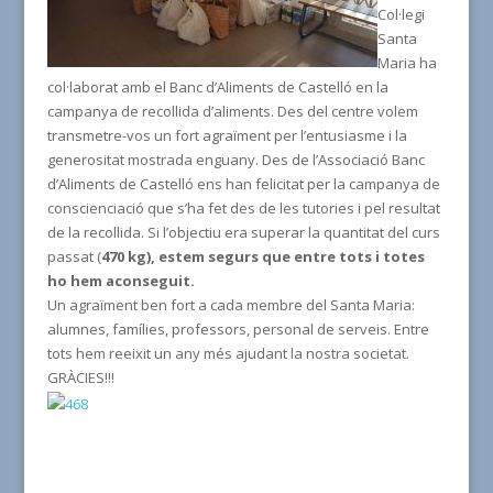
Col·legi
Santa
Maria ha
col·laborat amb el Banc d’Aliments de Castelló en la
campanya de recollida d’aliments. Des del centre volem
transmetre-vos un fort agraïment per l’entusiasme i la
generositat mostrada enguany. Des de l’Associació Banc
d’Aliments de Castelló ens han felicitat per la campanya de
conscienciació que s’ha fet des de les tutories i pel resultat
de la recollida. Si l’objectiu era superar la quantitat del curs
passat (
470 kg), estem segurs que entre tots i totes
ho hem aconseguit.
Un agraïment ben fort a cada membre del Santa Maria:
alumnes, famílies, professors, personal de serveis. Entre
tots hem reeixit un any més ajudant la nostra societat.
GRÀCIES!!!