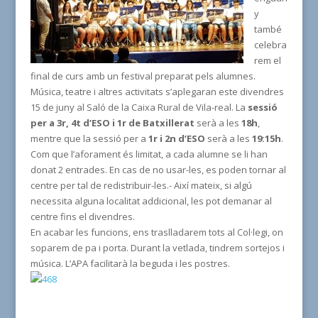
y
també
celebra
rem el
final de curs amb un festival preparat pels alumnes.
Música, teatre i altres activitats s’aplegaran este divendres
15 de juny al Saló de la Caixa Rural de Vila-real. La
sessió
per a 3r, 4t d’ESO i 1r de Batxillerat
serà a les
18h
,
mentre que la sessió per a
1r i 2n d’ESO
serà a les
19:15h
.
Com que l’aforament és limitat, a cada alumne se li han
donat 2 entrades. En cas de no usar-les, es poden tornar al
centre per tal de redistribuir-les.- Així mateix, si algú
necessita alguna localitat addicional, les pot demanar al
centre fins el divendres.
En acabar les funcions, ens traslladarem tots al Col·legi, on
soparem de pa i porta. Durant la vetlada, tindrem sortejos i
música. L’APA facilitarà la beguda i les postres.