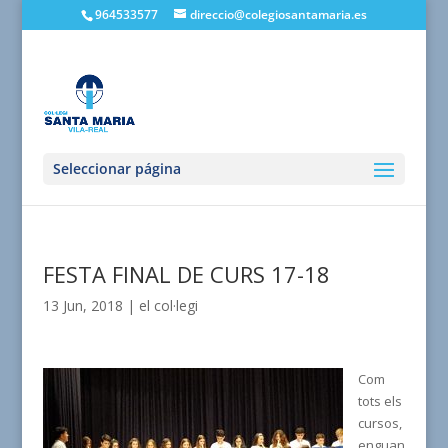
964533577
direccio@colegiosantamaria.es
Seleccionar página
FESTA FINAL DE CURS 17-18
13 Jun, 2018
|
el col·legi
Com
tots els
cursos,
enguan