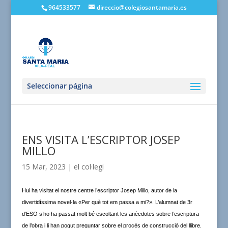
964533577
direccio@colegiosantamaria.es
Seleccionar página
ENS VISITA L’ESCRIPTOR JOSEP
MILLO
15 Mar, 2023
|
el col·legi
Hui ha visitat el nostre centre l’escriptor Josep Millo, autor de la
divertidíssima novel·la «Per què tot em passa a mi?». L’alumnat de 3r
d’ESO s’ho ha passat molt bé escoltant les anècdotes sobre l’escriptura
de l’obra i li han pogut preguntar sobre el procés de construcció del llibre.