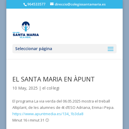
964533577
direccio@colegiosantamaria.es
Seleccionar página
EL SANTA MARIA EN ÀPUNT
10 May, 2025
|
el col·legi
El programa La via verda del 06.05.2025 mostra el treball
Altiplant, de les alumnes de 4t d’ESO Adriana, Enma i Pepa.
https://www.apuntmedia.es/134_1b3da8
Minut 16 i minut 31 🙂