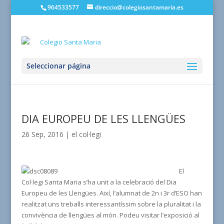
964533577
direccio@colegiosantamaria.es
Seleccionar página
DIA EUROPEU DE LES LLENGÜES
26 Sep, 2016
|
el col·legi
El
Col·legi Santa Maria s’ha unit a la celebració del Dia
Europeu de les Llengües. Així, l’alumnat de 2n i 3r d’ESO han
realitzat uns treballs interessantíssim sobre la pluralitat i la
convivència de llengües al món. Podeu visitar l’exposició al