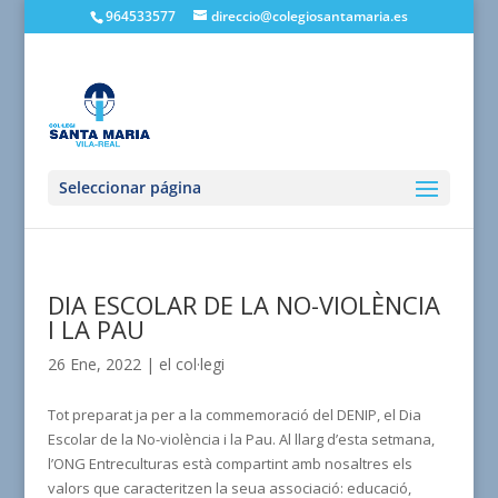
964533577
direccio@colegiosantamaria.es
Seleccionar página
DIA ESCOLAR DE LA NO-VIOLÈNCIA
I LA PAU
26 Ene, 2022
|
el col·legi
Tot preparat ja per a la commemoració del DENIP, el Dia
Escolar de la No-violència i la Pau. Al llarg d’esta setmana,
l’ONG Entreculturas està compartint amb nosaltres els
valors que caracteritzen la seua associació: educació,