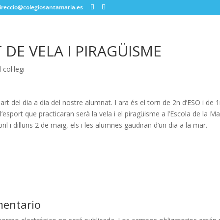
ireccio@colegiosantamaria.es
 DE VELA I PIRAGÜISME
l col·legi
rt del dia a dia del nostre alumnat. I ara és el torn de 2n d’ESO i de 1r
’esport que practicaran serà la vela i el piragüisme a l’Escola de la Ma
ril i dilluns 2 de maig, els i les alumnes gaudiran d’un dia a la mar.
mentario