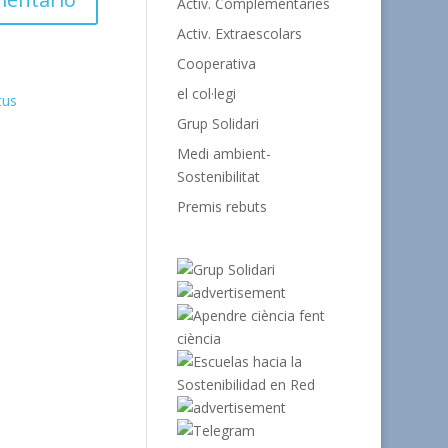
Activ. Complementàries
Activ. Extraescolars
Cooperativa
el col·legi
tus
Grup Solidari
Medi ambient-
Sostenibilitat
Premis rebuts