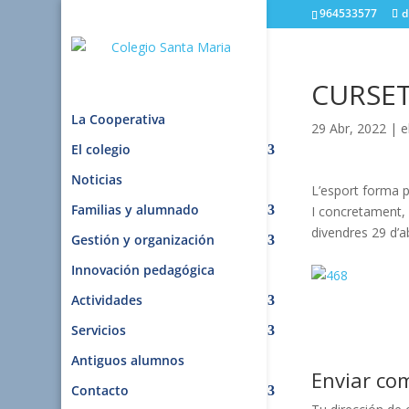
964533577
d
CURSET
La Cooperativa
29 Abr, 2022
|
e
El colegio
Noticias
L’esport forma pa
Familias y alumnado
I concretament, l
divendres 29 d’ab
Gestión y organización
Innovación pedagógica
Actividades
Servicios
Antiguos alumnos
Enviar co
Contacto