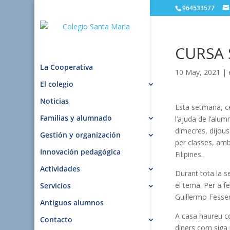
964533577
CURSA 
La Cooperativa
10 May, 2021
|
El colegio
Noticias
Esta setmana, ce
Familias y alumnado
l’ajuda de l’alum
dimecres, dijou
Gestión y organización
per classes, amb 
Innovación pedagógica
Filipines.
Actividades
Durant tota la s
el tema. Per a fe
Servicios
Guillermo Fesser
Antiguos alumnos
A casa haureu c
Contacto
diners com siga 