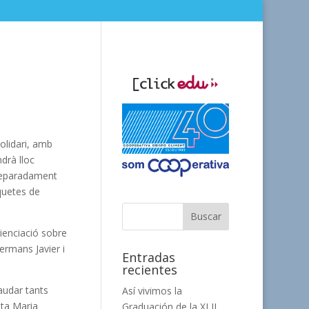
olidari, amb
ndrà lloc
 separadament
iquetes de
ienciació sobre
germans Javier i
Entradas
recientes
audar tants
Así vivimos la
nta Maria
Graduación de la XLII