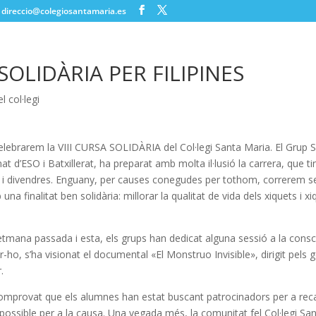
direccio@colegiosantamaria.es
SOLIDÀRIA PER FILIPINES
el col·legi
lebrarem la VIII CURSA SOLIDÀRIA del Col·legi Santa Maria. El Grup S
nat d’ESO i Batxillerat, ha preparat amb molta il·lusió la carrera, que ti
s i divendres. Enguany, per causes conegudes per tothom, correrem
una finalitat ben solidària: millorar la qualitat de vida dels xiquets i x
etmana passada i esta, els grups han dedicat alguna sessió a la consc
r-ho, s’ha visionat el documental «El Monstruo Invisible», dirigit pels 
.
omprovat que els alumnes han estat buscant patrocinadors per a rec
possible per a la causa.
Una vegada més, la comunitat fel Col·legi Sa