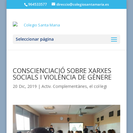
964533577
direccio@colegiosantamaria.es
Seleccionar página
CONSCIENCIACIÓ SOBRE XARXES
SOCIALS I VIOLÈNCIA DE GÈNERE
20 Dic, 2019
|
Activ. Complementàries
,
el col·legi