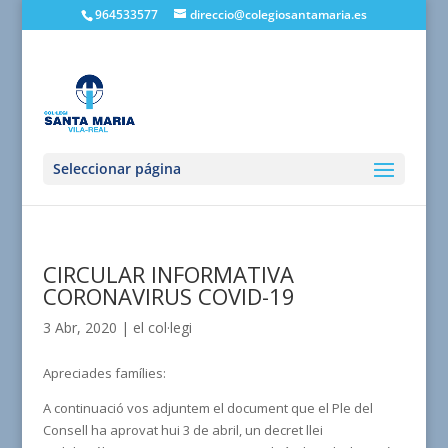
964533577
direccio@colegiosantamaria.es
Seleccionar página
CIRCULAR INFORMATIVA
CORONAVIRUS COVID-19
3 Abr, 2020
|
el col·legi
Apreciades famílies:
A continuació vos adjuntem el document que e
l Ple del
Consell ha aprovat hui 3 de abril, un decret llei