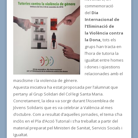
commemoració
del
Dia
Internacional de
l’Eliminació de
la Violència contra
la Dona,
tots els
grups han tracta en
l’hora de tutoria la
igualtat entre homes
i dones i qüestions
relacionades amb el
masclisme i la violencia de gènere.
Aquesta iniciativa ha estat proposada per l’alumnat que
pertany al Grup Solidari del Col·legi Santa Maria.
Concretament, la idea va sorgir durant l’Assemblea de
Jóvens Solidaris que es va celebrar a València al mes
d’octubre. Com a resultat d’aquelles jornades, el tema s’ha
inclòs en el Pla d’Acció Tutorial i s’ha treballat a partir del
material preparat pel Ministeri de Sanitat, Servicis Socials i
Igualtat.