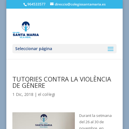
964533577
direccio@colegiosantamaria.es
Seleccionar página
TUTORIES CONTRA LA VIOLÈNCIA
DE GÈNERE
1 Dic, 2018
|
el col·legi
Durant la setmana
del 26 al 30 de
novembre, en