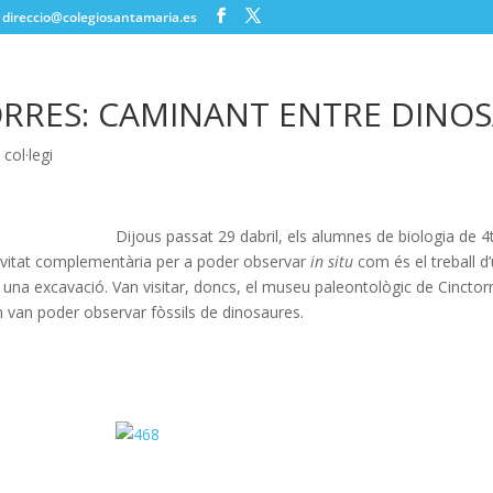
direccio@colegiosantamaria.es
RRES: CAMINANT ENTRE DINO
l col·legi
Dijous passat 29 dabril, els alumnes de biologia de 4
tivitat complementària per a poder observar
in situ
com és el treball d
a una excavació. Van visitar, doncs, el museu paleontològic de Cinctorr
 van poder observar fòssils de dinosaures.