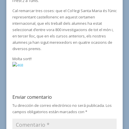
I-Fest 2 a Tunis.
Cal remarcar tres coses: que el Col·legi Santa Maria és l’únic
representant castellonenc en aquest certamen
internacional, que els treball dels alumnes ha estat
seleccionat d’entre vora 800 investigacions de tot el món i,
en tercer lloc, que en els cursos anteriors, els nostres
alumnes ja han sigut mereixedors en quatre ocasions de
diversos premis.
Molta sort!!
Enviar comentario
Tu dirección de correo electrónico no será publicada.
Los
campos obligatorios están marcados con
*