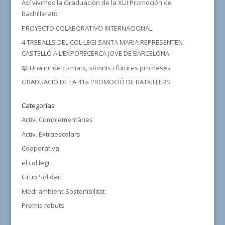
Así vivimos la Graduación de la XLII Promoción de
Bachillerato
PROYECTO COLABORATIVO INTERNACIONAL
4 TREBALLS DEL COL·LEGI SANTA MARIA REPRESENTEN
CASTELLÓ A L’EXPORECERCA JOVE DE BARCELONA
📖 Una nit de comiats, somnis i futures promeses
GRADUACIÓ DE LA 41a PROMOCIÓ DE BATXILLERS
Categorías
Activ. Complementàries
Activ. Extraescolars
Cooperativa
el col·legi
Grup Solidari
Medi ambient-Sostenibilitat
Premis rebuts