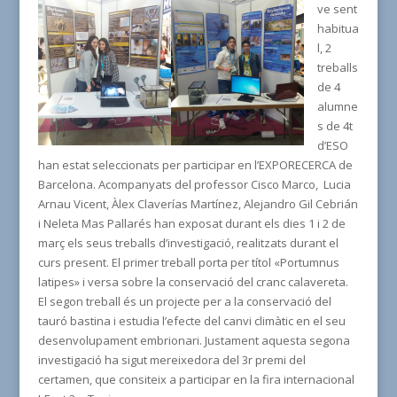
ve sent
habitua
l, 2
treballs
de 4
alumne
s de 4t
d’ESO
han estat seleccionats per participar en l’EXPORECERCA de
Barcelona. Acompanyats del professor Cisco Marco, Lucia
Arnau Vicent, Àlex Claverías Martínez, Alejandro Gil Cebrián
i Neleta Mas Pallarés han exposat durant els dies 1 i 2 de
març els seus treballs d’investigació, realitzats durant el
curs present. El primer treball porta per títol «Portumnus
latipes» i versa sobre la conservació del cranc calavereta.
El segon treball és un projecte per a la conservació del
tauró bastina i estudia l’efecte del canvi climàtic en el seu
desenvolupament embrionari. Justament aquesta segona
investigació ha sigut mereixedora del 3r premi del
certamen, que consiteix a participar en la fira internacional