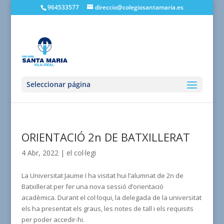
964533577
direccio@colegiosantamaria.es
Seleccionar página
ORIENTACIÓ 2n DE BATXILLERAT
4 Abr, 2022
|
el col·legi
La Universitat Jaume I ha visitat hui l’alumnat de 2n de
Batxillerat per fer una nova sessió d’orientació
acadèmica.
Durant el col·loqui, la delegada de la
un
iversitat
els ha
presentat els graus, les notes de tall i els requisits
per poder accedir-hi.