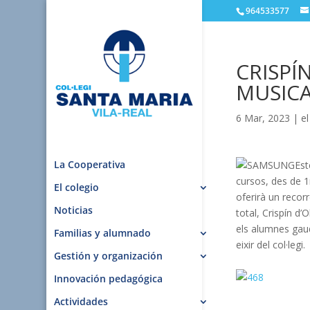
964533577
CRISPÍ
MUSIC
6 Mar, 2023
|
el
La Cooperativa
Est
cursos, des de 1
El colegio
oferirà un recorr
Noticias
total, Crispín d
els alumnes gaud
Familias y alumnado
eixir del col·legi.
Gestión y organización
Innovación pedagógica
Actividades