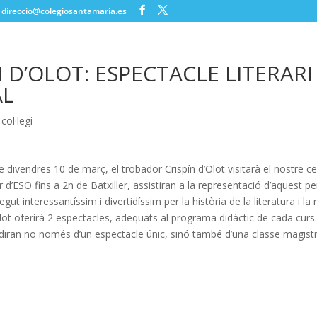
direccio@colegiosantamaria.es
N D’OLOT: ESPECTACLE LITERARI 
AL
 col·legi
e divendres 10 de març, el trobador Crispín d’Olot visitarà el nostre ce
r d’ESO fins a 2n de Batxiller, assistiran a la representació d’aquest 
egut interessantíssim i divertidíssim per la història de la literatura i la
’Olot oferirà 2 espectacles, adequats al programa didàctic de cada cur
iran no només d’un espectacle únic, sinó també d’una classe magistra