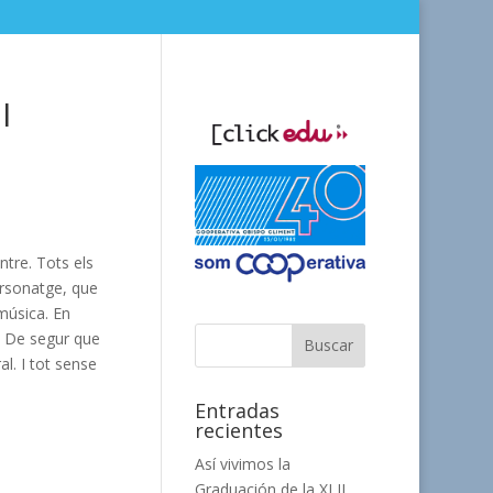
I
ntre. Tots els
personatge, que
 música. En
s. De segur que
l. I tot sense
Entradas
recientes
Así vivimos la
Graduación de la XLII